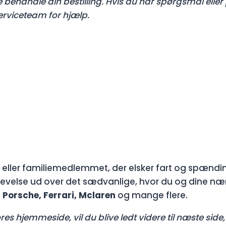
ne behandle din bestilling. Hvis du har spørgsmål ell
erviceteam for hjælp.
eller familiemedlemmet, der elsker fart og spændin
evelse ud over det sædvanlige, hvor du og dine næ
 Porsche, Ferrari, Mclaren
og mange flere.
es hjemmeside, vil du blive ledt videre til næste side, 