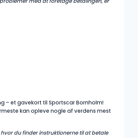
er problemer med at foretage betalingen, er
g – et gavekort til Sportscar Bornholm!
rmeste kan opleve nogle af verdens mest
hvor du finder instruktionerne til at betale