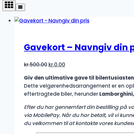
lav
til
høj
Gavekort – Navngiv din p
Den
Den
kr.
500.00
kr.
0.00
oprindelige
aktuelle
Giv den ultimative gave til bilentusiasten
pris
pris
Dette velgørenhedsarrangement er en opl
var:
er:
eftertragtede biler, herunder
Lamborghini,
kr.500.00.
kr.0.00.
Efter du har gennemført din bestilling på vor
via MobilePay. Når du har betalt, vil vi kun
du velkommen til at kontakte vores kundes