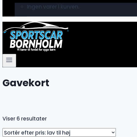
Ingen varer i kurven.
Gavekort
Sorteret
Viser 6 resultater
efter
pris: