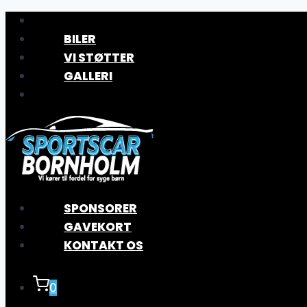
Fortsæt
til
BILER
indhold
VI STØTTER
GALLERI
SPONSORER
GAVEKORT
KONTAKT OS
0