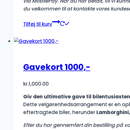
via MobilePay. Når du har betalt, vil vi kun
du velkommen til at kontakte vores kundes
Tilføj til kurv
Gavekort 1000,-
kr.
1,000.00
Giv den ultimative gave til bilentusiasten
Dette velgørenhedsarrangement er en opl
eftertragtede biler, herunder
Lamborghini,
Efter du har gennemført din bestilling på vor